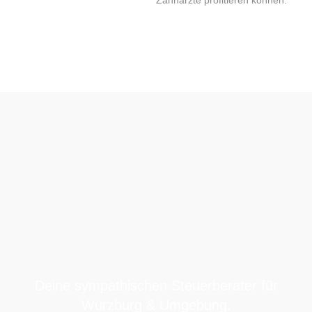
Deine
sympathischen Steuerberater
für
Würzburg & Umgebung.